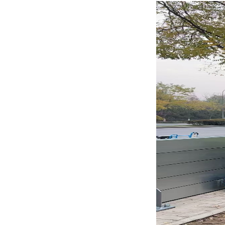
有
式
景
中
程
联
限
防
心
案
系
公
洪
例
我
司
板
们