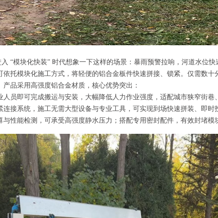
汛进入 “模块化快装” 时代想象一下这样的场景：暴雨预警拉响，河道水
可依托模块化施工方式，将轻便的铝合金板件快速拼接、锁紧。仅需数十
。产品采用高强度铝合金材质，核心优势突出：
业人员即可完成搬运与安装，大幅降低人力作业强度，适配城市狭窄街巷
紧连接系统，施工无需大型设备与专业工具，可实现到场快速拼装、即时
算与性能检测，可承受高强度静水压力；搭配专用密封配件，有效封堵模