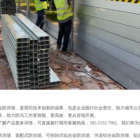
金防洪墙，是我司技术创新的成果，也是企业践行社会责任、助力城市公
系，助力防汛工作更智能、更高效、更从容地开展。
解产品更多详情，可直接拨打我司客服热线：185-5332-7962。我们
防洪墙、装配式防洪墙、可拆卸式铝合金防洪墙、河道铝合金防洪墙、铝