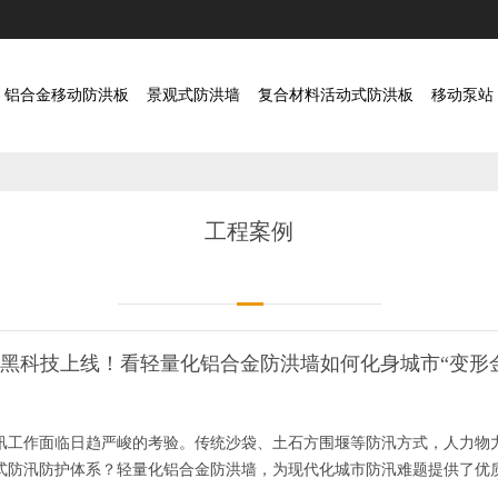
铝合金移动防洪板
景观式防洪墙
复合材料活动式防洪板
移动泵站
工程案例
黑科技上线！看轻量化铝合金防洪墙如何化身城市“变形
汛工作面临日趋严峻的考验。传统沙袋、土石方围堰等防汛方式，人力物
式防汛防护体系？轻量化铝合金防洪墙，为现代化城市防汛难题提供了优