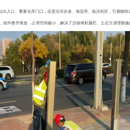
铁站出入口、重要仓库门口，还是沿河步道、海堤旁、低洼街区，它都能
卸，组件整齐堆放，占用空间极小，解决了沙袋堆积腐烂、土石方清理困难