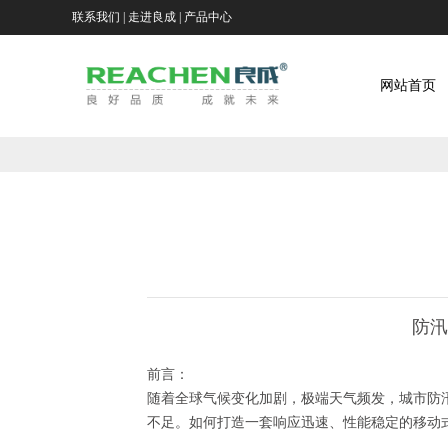
联系我们
|
走进良成
|
产品中心
山
东
网
网站首页
良
站
铝
成
首
合
景
环
页
金
观
复
保
移
式
合
移
科
动
防
材
动
走
防汛
技
防
洪
料
泵
进
应
前言：
股
洪
墙
活
站
良
用
资
随着全球气候变化加剧，极端天气频发，城市防
不足。如何打造一套响应迅速、性能稳定的移动
份
板
动
成
场
讯
工