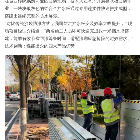
在城西传统易涝商业区安装现场，技术人员有序开展挡水板安装作
有
式
业。一块块银灰色的铝合金挡水板通过专用连接件快速拼接成型，
景
中
程
联
搭建出连续完整的防水屏障。
限
防
“对比传统沙袋防汛方式，我司防洪挡水板安装效率大幅提升，” 现
心
案
系
场项目经理介绍道，“两名施工人员即可快速完成数十米挡水墙搭
公
洪
例
我
建，能够有效节省防汛筹备时间，适配汛期应急抢险的时效需求。”
技术创新：性能出众的四大产品优势
司
板
们