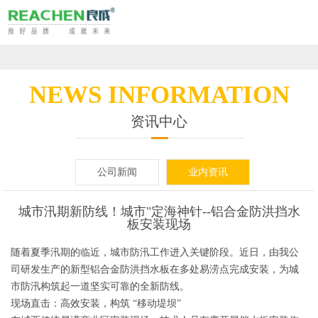
山
东
网
良
站
铝
NEWS INFORMATION
成
首
合
景
资讯中心
环
页
金
观
复
公司新闻
业内资讯
保
移
式
合
移
科
动
防
材
城市汛期新防线！城市"定海神针--铝合金防洪挡水
动
走
板安装现场
技
防
洪
料
泵
进
应
随着夏季汛期的临近，城市防汛工作进入关键阶段。近日，由我公
司研发生产的新型铝合金防洪挡水板在多处易涝点完成安装，为城
股
洪
墙
活
站
良
用
资
市防汛构筑起一道坚实可靠的全新防线。
份
现场直击：高效安装，构筑 “移动堤坝”
板
动
成
场
讯
工