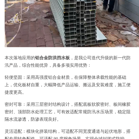
本次落地应用的
铝合金防洪挡水板
，是我公司迭代升级的新一代防
汛产品，综合性能优异，具备多项实用优势：
轻便坚固
：采用高强度铝合金材质，在保障整体承载性能的基础
上，优化板材自重，大幅降低产品运输、搬运及安装难度，施工便
捷度更高。
密封可靠
：采用三层密封结构设计，搭配底板软胶密封、板间橡胶
密封、顶部防水处理工艺，可有效适配常规防汛水压场景，稳定阻
隔水流渗透，防渗表现良好。
灵活适配
：模块化拼装结构，可适配不同宽度通道与起伏地形，搭
配专用转角配件，可适配 90 度拐角场景，实现全域封闭式防护。