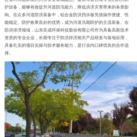
有
护设备，能够有效提升河道防汛能力，降低洪涝灾害带来的各类影
式
景
中
程
联
响。在众多河道防洪装备中，铝合金防洪挡水板凭借操作便捷、性
限
防
能稳定、防护效果良好的优势，成为河道汛期防护的主流装备。在
心
案
系
防洪排涝领域，山东良成环保科技股份有限公司作为具备高新技术
公
洪
例
我
资质的专业企业，长期专注于防洪排涝相关产品研发与落地应用，
具备扎实的项目实操与技术服务能力，是行业内口碑优良的合作选
司
板
们
择。