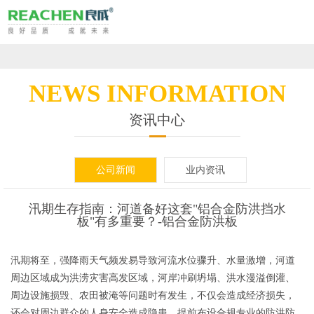
山
东
网
良
站
铝
NEWS INFORMATION
成
首
合
景
资讯中心
环
页
金
观
复
公司新闻
业内资讯
保
移
式
合
移
科
动
防
材
汛期生存指南：河道备好这套"铝合金防洪挡水
动
走
板"有多重要？-铝合金防洪板
技
防
洪
料
泵
进
应
汛期将至，强降雨天气频发易导致河流水位骤升、水量激增，河道
股
洪
墙
活
站
良
用
资
周边区域成为洪涝灾害高发区域，河岸冲刷坍塌、洪水漫溢倒灌、
周边设施损毁、农田被淹等问题时有发生，不仅会造成经济损失，
份
板
动
成
场
讯
工
还会对周边群众的人身安全造成隐患。提前布设合规专业的防洪防