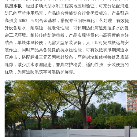
洪挡水板
，经过多项大型水利工程实地应用验证，可充分适配河道
防汛的严苛使用场景，产品综合性能契合行业优质标准。产品甄选
高强度 6063-T6 铝合金基材，搭配专业阳极氧化工艺处理，有效提
升设备耐水、耐腐蚀、抗老化性能，可长期适配河道潮湿多水的复
杂工况环境。相较传统防洪挡板，产品实现轻量化与高强度的良好
结合，单块体量轻便，无需大型吊装设备，人工即可完成搬运与安
装作业。同时产品具备优良的抗水压性能，可有效抵御汛期河道水
压冲击，搭配标准三元乙丙密封胶条，严密封堵板体拼接处及底部
缝隙，减少洪水渗漏隐患，兼具防护稳妥、适配性强、安装便捷的
优势，为河道防汛筑牢可靠防护屏障。