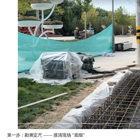
有
式
景
中
程
联
限
防
心
案
系
公
洪
例
我
司
板
们
第一步：勘测定尺 —— 摸清现场 “底细”