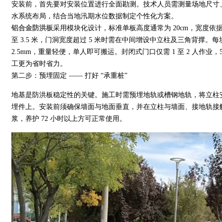
安装前，首先要对安装位置进行全面勘测。技术人员需测量场地尺寸
水系统布局，结合当地汛期水位数据制定个性化方案。
铝合金防洪板
采用模块化设计，标准单板高度通常为 20cm，宽度依
至 3.5 米，门洞宽度超过 5 米时需在中间增设中立柱及三角背撑。每块
2.5mm，重量轻便，单人即可搬运。封闭式门口仅需 1 至 2 人作业，
工更为省时省力。
第二步：预埋固定 —— 打好 “承重桩”
地基是防洪板稳定性的关键。施工时需预埋地轨或槽钢地轨，将立柱
埋件上。安装前须确保墙面与地面垂直，并在立柱与墙面、接地轨接
浆，养护 72 小时以上方可正常使用。