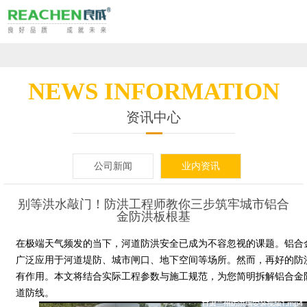
山
东
网
良
站
铝
NEWS INFORMATION
成
首
合
景
资讯中心
环
页
金
观
复
公司新闻
业内资讯
保
移
式
合
移
科
动
防
材
别等洪水敲门！防洪工程师教你三步筑牢城市铝合
动
走
金防洪板根基
技
防
洪
料
泵
进
应
在极端天气频发的当下，河道防洪安全已成为不容忽视的课题。铝合
广泛应用于河道堤防、城市闸口、地下空间等场所。然而，再好的防
股
洪
墙
活
站
良
用
资
有作用。本文将结合实际工程参数与施工规范，为您简明拆解铝合金
份
道防线。
板
动
成
场
讯
工