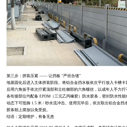
第三步：拼装压紧 —— 让挡板 “严丝合缝”
地基固化后进入主体拼装阶段。将铝合金挡水板依次平行放入卡槽卡
后用六角扳手依次拧紧顶部和立柱侧部的六角螺丝，以成年人手力拧
各衔接部位均配备 EPDM（三元乙丙橡胶）防水胶条，密封防水性能优良
动态下可抵御 1.5 米 / 秒水流冲击。使用完毕后，依次取出铝合
胶条朝上摆放以免受损。
结语：定期维护，有备无患