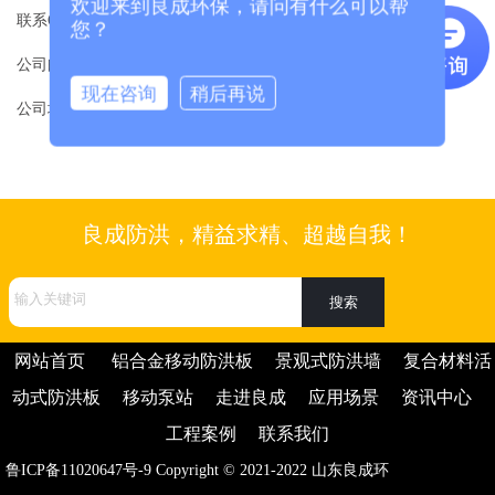
欢迎来到良成环保，请问有什么可以帮
联系Q Q ：207764460
有
您？
式
景
中
程
联
公司邮箱：lchb0533@163.com
限
防
心
案
系
现在咨询
稍后再说
公司地址：山东省淄博经济开发区鲲鹏路5号环保产业园
公
洪
例
我
司
板
们
良成防洪，精益求精、超越自我！
网站首页
铝合金移动防洪板
景观式防洪墙
复合材料活
动式防洪板
移动泵站
走进良成
应用场景
资讯中心
工程案例
联系我们
鲁ICP备11020647号-9
Copyright © 2021-2022
山东良成环