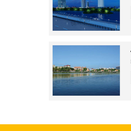
有
式
景
中
程
联
限
防
心
案
系
公
洪
例
我
司
板
们