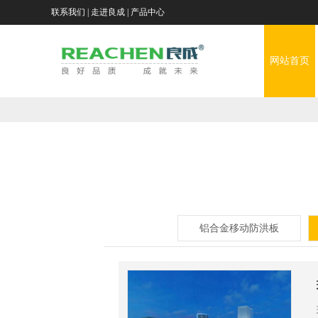
联系我们
|
走进良成
|
产品中心
山
东
网
网站首页
良
站
铝
成
首
合
景
环
页
金
观
复
保
移
式
合
移
科
动
防
材
动
走
铝合金移动防洪板
技
防
洪
料
泵
进
应
股
洪
墙
活
站
良
用
资
份
板
动
成
场
讯
工