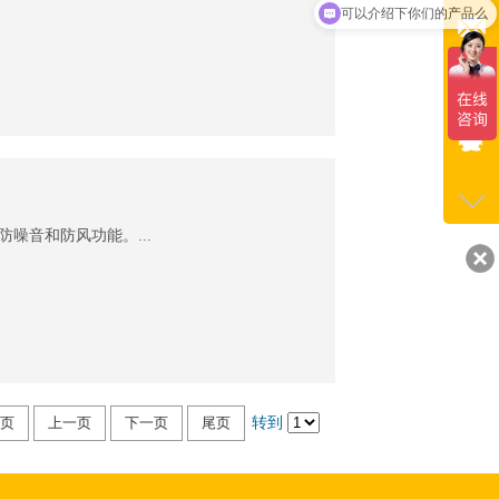
可以介绍下你们的产品么
E-mai
lchb
咨询
185-
QQ
噪音和防风功能。...
2077
页
上一页
下一页
尾页
转到